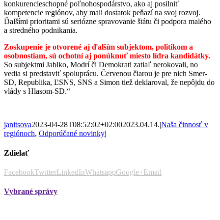
konkurencieschopné poľnohospodárstvo, ako aj posilniť
kompetencie regiónov, aby mali dostatok peňazí na svoj rozvoj.
Ďalšími prioritami sú seriózne spravovanie štátu či podpora malého
a stredného podnikania.
Zoskupenie je otvorené aj ďalším subjektom, politikom a
osobnostiam, sú ochotní aj ponúknuť miesto lídra kandidátky.
So subjektmi Jablko, Modrí či Demokrati zatiaľ nerokovali, no
vedia si predstaviť spoluprácu. Červenou čiarou je pre nich Smer-
SD, Republika, ĽSNS, SNS a Simon tiež deklaroval, že nepôjdu do
vlády s Hlasom-SD.“
janitsova
2023-04-28T08:52:02+02:00
2023.04.14.
|
Naša činnosť v
regiónoch
,
Odporúčané novinky
|
Zdielať
Facebook
Twitter
LinkedIn
Whatsapp
Google+
Email
Vybrané správy