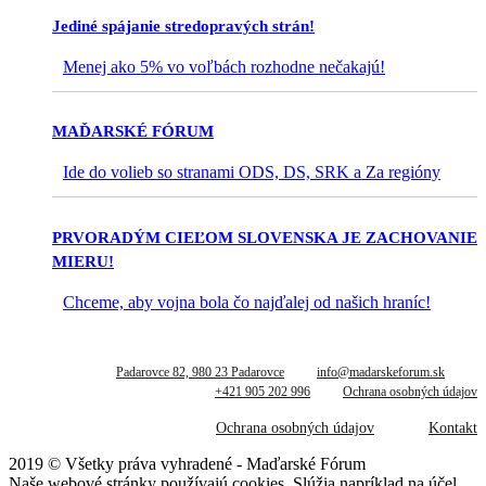
Jediné spájanie stredopravých strán!
Menej ako 5% vo voľbách rozhodne nečakajú!
MAĎARSKÉ FÓRUM
Ide do volieb so stranami ODS, DS, SRK a Za regióny
PRVORADÝM CIEĽOM SLOVENSKA JE ZACHOVANIE
MIERU!
Chceme, aby vojna bola čo najďalej od našich hraníc!
Padarovce 82, 980 23 Padarovce
info@madarskeforum.sk
+421 905 202 996
Ochrana osobných údajov
Ochrana osobných údajov
Kontakt
2019 © Všetky práva vyhradené - Maďarské Fórum
Naše webové stránky používajú cookies. Slúžia napríklad na účel