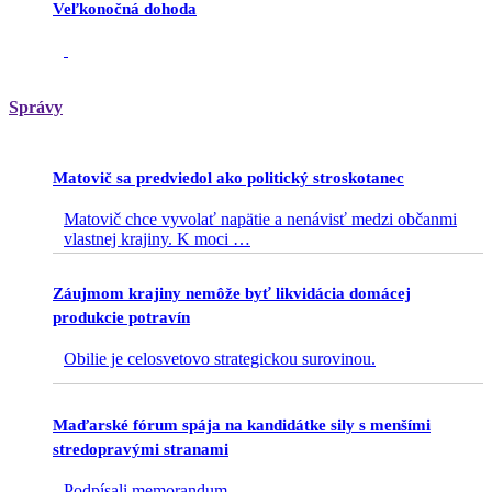
Veľkonočná dohoda
Správy
Matovič sa predviedol ako politický stroskotanec
Matovič chce vyvolať napätie a nenávisť medzi občanmi
vlastnej krajiny. K moci
…
Záujmom krajiny nemôže byť likvidácia domácej
produkcie potravín
Obilie je celosvetovo strategickou surovinou.
Maďarské fórum spája na kandidátke sily s menšími
stredopravými stranami
Podpísali memorandum