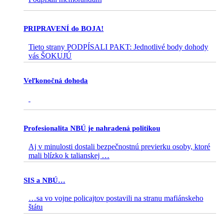
PRIPRAVENÍ do BOJA!
Tieto strany PODPÍSALI PAKT: Jednotlivé body dohody
vás ŠOKUJÚ
Veľkonočná dohoda
Profesionalita NBÚ je nahradená politikou
Aj v minulosti dostali bezpečnostnú previerku osoby, ktoré
mali blízko k talianskej
…
SIS a NBÚ…
…sa vo vojne policajtov postavili na stranu mafiánskeho
štátu