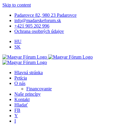
Skip to content
Padarovce 82, 980 23 Padarovce
info@madarskeforum.sk
+421 905 202 996
Ochrana osobných údajov
HU
SK
Hlavná stránka
Petícia
O nás
Financovanie
Naše princípy
Kontakt
Hladať
FB
Y
I