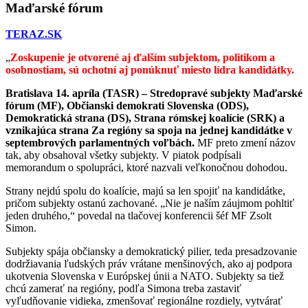
Maďarské fórum
TERAZ.SK
„
Zoskupenie je otvorené aj ďalším subjektom, politikom a
osobnostiam, sú ochotní aj ponúknuť miesto lídra kandidátky.
Bratislava 14. apríla (TASR) – Stredopravé subjekty Maďarské
fórum (MF), Občianski demokrati Slovenska (ODS),
Demokratická strana (DS), Strana rómskej koalície (SRK) a
vznikajúca strana Za regióny sa spoja na jednej kandidátke v
septembrových parlamentných voľbách.
MF preto zmení názov
tak, aby obsahoval všetky subjekty. V piatok podpísali
memorandum o spolupráci, ktoré nazvali veľkonočnou dohodou.
Strany nejdú spolu do koalície, majú sa len spojiť na kandidátke,
pričom subjekty ostanú zachované. „Nie je naším záujmom pohltiť
jeden druhého,“ povedal na tlačovej konferencii šéf MF Zsolt
Simon.
Subjekty spája občiansky a demokratický pilier, teda presadzovanie
dodržiavania ľudských práv vrátane menšinových, ako aj podpora
ukotvenia Slovenska v Európskej únii a NATO. Subjekty sa tiež
chcú zamerať na regióny, podľa Simona treba zastaviť
vyľudňovanie vidieka, zmenšovať regionálne rozdiely, vytvárať