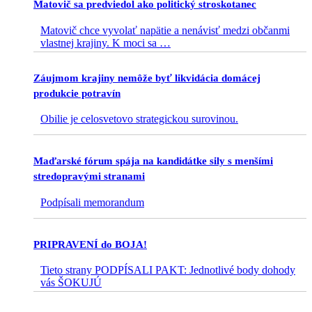
Matovič sa predviedol ako politický stroskotanec
Matovič chce vyvolať napätie a nenávisť medzi občanmi
vlastnej krajiny. K moci sa
…
Záujmom krajiny nemôže byť likvidácia domácej
produkcie potravín
Obilie je celosvetovo strategickou surovinou.
Maďarské fórum spája na kandidátke sily s menšími
stredopravými stranami
Podpísali memorandum
PRIPRAVENÍ do BOJA!
Tieto strany PODPÍSALI PAKT: Jednotlivé body dohody
vás ŠOKUJÚ