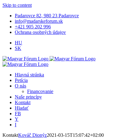
Skip to content
Padarovce 82, 980 23 Padarovce
info@madarskeforum.sk
+421 905 202 996
Ochrana osobných údajov
HU
SK
Hlavná stránka
Petícia
O nás
Financovanie
Naše princípy
Kontakt
Hladať
FB
Y
I
Kontakt
Kováč Dionýz
2021-03-15T15:07:42+02:00